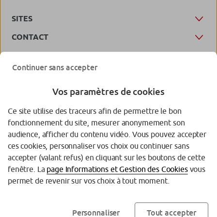
SITES
CONTACT
Continuer sans accepter
Vos paramètres de cookies
Ce site utilise des traceurs afin de permettre le bon
fonctionnement du site, mesurer anonymement son
Protection des données personnelles
audience, afficher du contenu vidéo. Vous pouvez accepter
ces cookies, personnaliser vos choix ou continuer sans
Gestion des cookies
accepter (valant refus) en cliquant sur les boutons de cette
Accessibilité (partiellement conforme)
fenêtre. La
page Informations et Gestion des Cookies
vous
permet de revenir sur vos choix à tout moment.
Mentions légales
Certificat Qualiopi
Personnaliser
Tout accepter