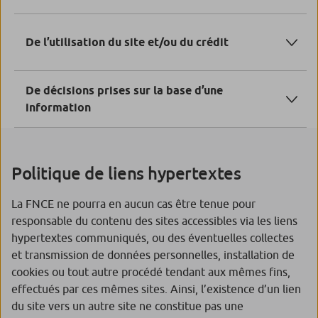
quelles qu’en soient les causes, origines, nature ou
conséquences, provoqués à raison de l’accès de
De l’utilisation du site et/ou du crédit
quiconque au site ou de l’impossibilité d’y accéder
accordé à une quelconque information provenant
De décisions prises sur la base d’une
directement ou indirectement du site
information
contenue sur le site ou sur le site de tiers référencés
à partir des liens hypertextes, et de l’utilisation qui
Politique de liens hypertextes
pourrait en être faite par des tiers
La FNCE ne pourra en aucun cas être tenue pour
responsable du contenu des sites accessibles via les liens
hypertextes communiqués, ou des éventuelles collectes
et transmission de données personnelles, installation de
cookies ou tout autre procédé tendant aux mêmes fins,
effectués par ces mêmes sites. Ainsi, l’existence d’un lien
du site vers un autre site ne constitue pas une