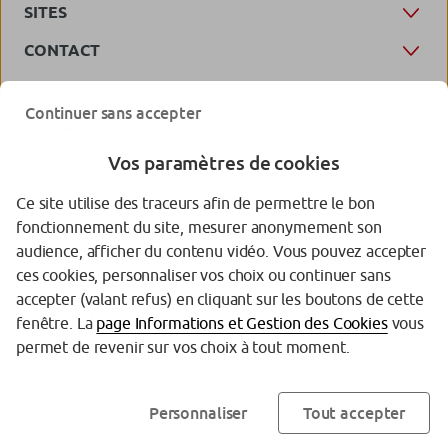
SITES
CONTACT
Continuer sans accepter
Vos paramètres de cookies
Ce site utilise des traceurs afin de permettre le bon
fonctionnement du site, mesurer anonymement son
Protection des données personnelles
audience, afficher du contenu vidéo. Vous pouvez accepter
ces cookies, personnaliser vos choix ou continuer sans
Gestion des cookies
accepter (valant refus) en cliquant sur les boutons de cette
Accessibilité (partiellement conforme)
fenêtre. La
page Informations et Gestion des Cookies
vous
permet de revenir sur vos choix à tout moment.
Mentions légales
Certificat Qualiopi
Personnaliser
Tout accepter