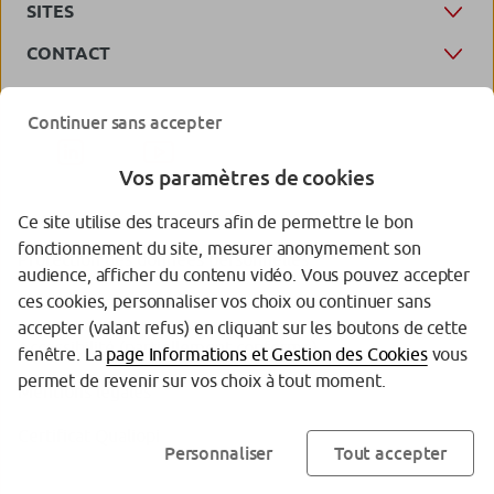
SITES
CONTACT
Continuer sans accepter
Vos paramètres de cookies
Ce site utilise des traceurs afin de permettre le bon
fonctionnement du site, mesurer anonymement son
Protection des données personnelles
audience, afficher du contenu vidéo. Vous pouvez accepter
ces cookies, personnaliser vos choix ou continuer sans
Gestion des cookies
accepter (valant refus) en cliquant sur les boutons de cette
Accessibilité (partiellement conforme)
fenêtre. La
page Informations et Gestion des Cookies
vous
permet de revenir sur vos choix à tout moment.
Mentions légales
Certificat Qualiopi
Personnaliser
Tout accepter