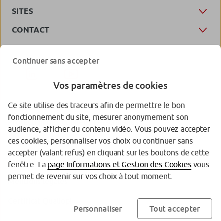
SITES
CONTACT
Continuer sans accepter
Vos paramètres de cookies
Ce site utilise des traceurs afin de permettre le bon
fonctionnement du site, mesurer anonymement son
Protection des données personnelles
audience, afficher du contenu vidéo. Vous pouvez accepter
ces cookies, personnaliser vos choix ou continuer sans
Gestion des cookies
accepter (valant refus) en cliquant sur les boutons de cette
Accessibilité (partiellement conforme)
fenêtre. La
page Informations et Gestion des Cookies
vous
permet de revenir sur vos choix à tout moment.
Mentions légales
Certificat Qualiopi
Personnaliser
Tout accepter