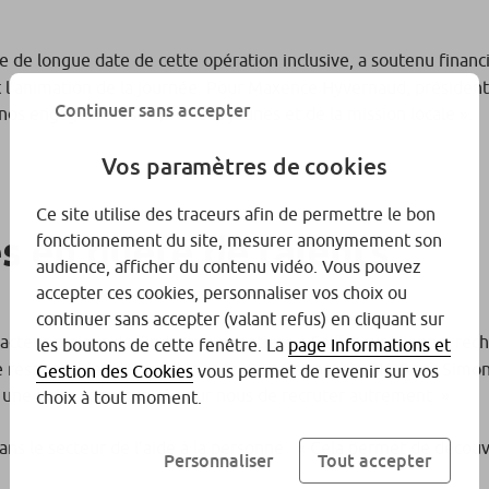
re de longue date de cette opération inclusive, a soutenu fina
et l’animation de la journée. Pour Maxence Hyvernaud, président 
Continuer sans accepter
nos engagements auprès des jeunes et de la mission locale ».
Vos paramètres de cookies
Ce site utilise des traceurs afin de permettre le bon
s en quête de talents
fonctionnement du site, mesurer anonymement son
audience, afficher du contenu vidéo. Vous pouvez
accepter ces cookies, personnaliser vos choix ou
continuer sans accepter (valant refus) en cliquant sur
 acteur majeur de l’industrie papetière à Saillat-sur-Vienne, rec
les boutons de cette fenêtre. La
page Informations et
e responsables de maintenance. Sa responsable RH, Souk Simon, 
Gestion des Cookies
vous permet de revenir sur vos
st une belle opportunité pour nous de recruter autrement. »
choix à tout moment.
 le secteur de l’aide à la personne :
« Cela permet de découvr
Personnaliser
Tout accepter