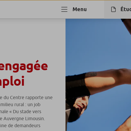
Menu
Étu
engagée
mploi
re du Centre rapporte une
milieu rural : un job
onale « Du stade vers
gne Auvergne Limousin.
taine de demandeurs