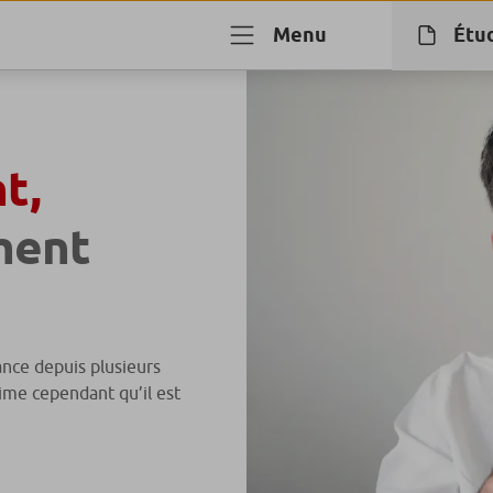
Menu
Étu
t,
ent
ance depuis plusieurs
time cependant qu’il est