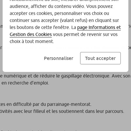
audience, afficher du contenu vidéo. Vous pouvez
accepter ces cookies, personnaliser vos choix ou
continuer sans accepter (valant refus) en cliquant sur
t en difficulté scolaire ou/et sociale aux métiers de la fabricat
les boutons de cette fenêtre. La
page Informations et
Gestion des Cookies
vous permet de revenir sur vos
choix à tout moment.
 leur envie d’être utile en les orientant vers des missions de b
Personnaliser
Tout accepter
re numérique et de réduire le gaspillage électronique. Avec s
 en recherche d’emploi.
es en difficulté par du parrainage-mentorat.
vités avec leur filleul et les soutiennent dans leur parcours.